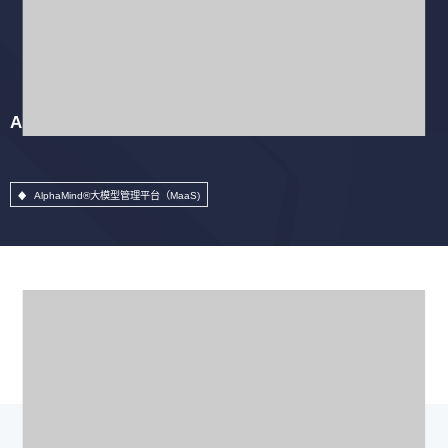
AlphaMind®大模型管理平台（MaaS)
AlphaMind®大模型管理平台（MaaS)