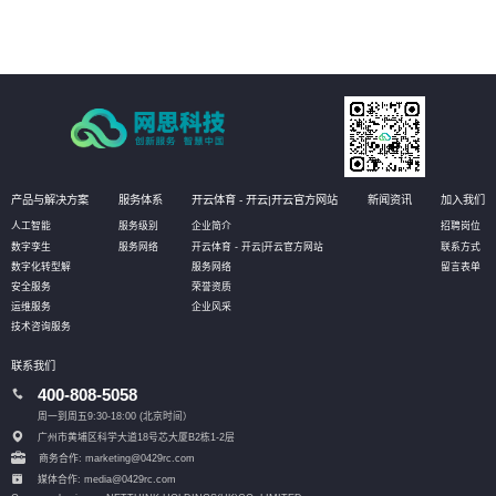
产品与解决方案
服务体系
开云体育 - 开云|开云官方网站
新闻资讯
加入我们
人工智能
服务级别
企业简介
招聘岗位
数字孪生
服务网络
开云体育 - 开云|开云官方网站
联系方式
数字化转型解
服务网络
留言表单
安全服务
荣誉资质
运维服务
企业风采
技术咨询服务
联系我们
400-808-5058
周一到周五9:30-18:00 (北京时间）
广州市黄埔区科学大道18号芯大厦B2栋1-2层
商务合作: marketing@0429rc.com
媒体合作: media@0429rc.com