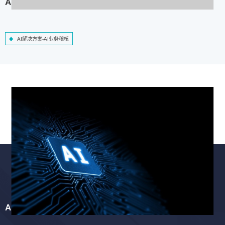
AI解决方案-AI业务稽核
AI解决方案-AI业务稽核
AI解决方案-智慧工程质检