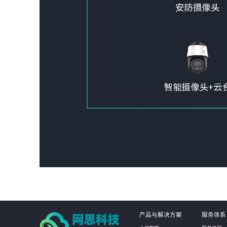
产品与解决方案
服务体系