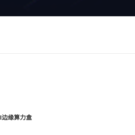
频AI边缘算力盒