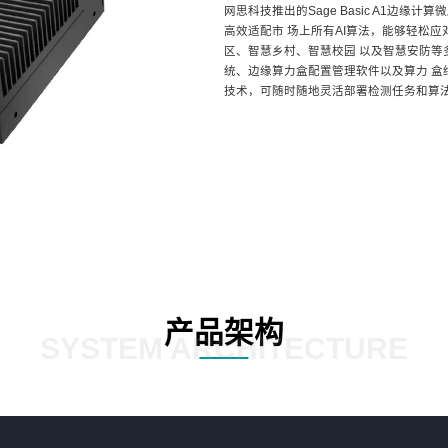
网思科技推出的Sage Basic A1边
高效适配市 场上所有AI算法，能够轻松
区、智慧乡村、智慧校园 以及智慧安防等
统、边缘算力盒配置管理软件以及算力 盒
技术，可随时随地灵活部署检测任务和算法
产品架构
SYSTEM ARCHITECTURE