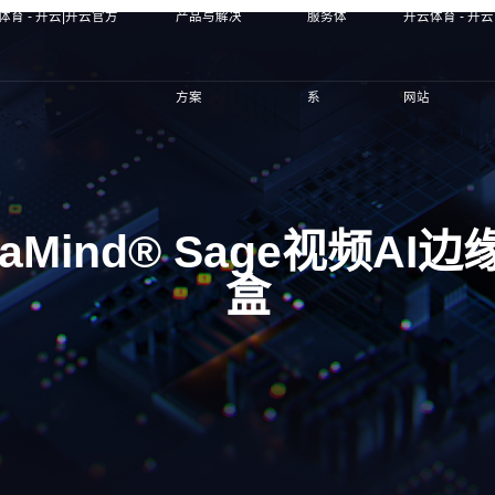
体育 - 开云|开云官方
产品与解决
服务体
开云体育 - 开
方案
系
网站
haMind® Sage视频AI
盒