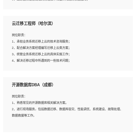
4、负责问答系统的搭建和知识图谱的建立；
云迁移工程师（哈尔滨）
岗位要求：
1、1年及以上自然语言处理方向研究或工作经验，统招本科及以上学历；
岗位职责：
2、熟悉tensorflow，keras，pytorch等常规深度学习框架，快速根据客户需求实现
1、承担业务系统迁移上云的技术咨询服务；
有效的模型；
2、配合解决方案经理编写迁移上云类方案；
3、熟悉掌握至少一种编程语言，如：Python，Java；
3、统管业务系统迁移上云的具体实施工作；
4、 熟悉NLP相关算法与实现；
4、解决迁移过程中所遇到的一些技术问题；
5、至少有一次及以上问答系统的项目实践，熟悉问答系统全流程开发者优先；
6、有较强的问题分析和处理能力，良好的团队合作意识；
7、 参与过相关竞赛或科研项目者优先。
岗位要求：
开源数据库DBA（成都）
1、专科及以上学历，三年以上工作经验，计算机等相关专业；
2、具备常见业务系统资源评估、部署优化和故障排查的能力；
岗位职责：
3、熟悉常见操作系统、存储、网络、 IO 等相关原理；
1、熟悉常见的开源数据库相关解决方案。
4、具有迁移工具实操经验，具备P2V、V2V迁移能力；
2、进行现场服务，包括数据迁移、数据库容灾、性能调优、系统建设、故障处理、
5、熟练华为、VMware虚拟化、云计算及云存储技术；
数据救援等工作。
6、熟悉主流数据库、应用服务器、中间件部署架构和运维方法；
7、具备资源池迁移、应用及数据迁移、异构数据迁移相关经验；
8、具有HCIE/H3CIE/VMware/阿里云等云计算方向认证者优先；
岗位要求：