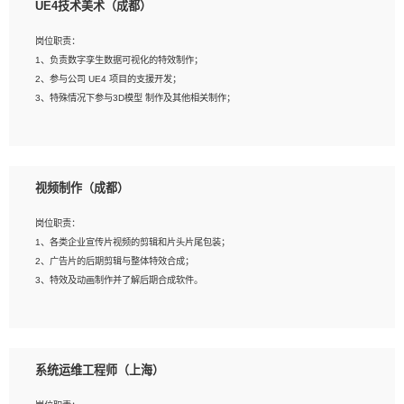
UE4技术美术（成都）
2、熟练掌握 Unity3D 程序开发，精通 C# 语言开发；
3、具有大量插件的使用调试经历，开发测试过 UWP 端程序者优先；
岗位职责：
4、有良好的沟通能力和团队合作意识；
1、负责数字孪生数据可视化的特效制作；
5、开发过 HoloLens 程序者优先。
2、参与公司 UE4 项目的支援开发；
3、特殊情况下参与3D模型 制作及其他相关制作；
岗位要求：
1、全日制本科以上学历，美术、动画相关专业毕业，具有相关效果制作经验2年以
视频制作（成都）
上；
2、熟练掌握 Particle 或 Niagara 制作特效模块；
岗位职责：
3、想象力丰富, 有一定的艺术审美深度；
1、各类企业宣传片视频的剪辑和片头片尾包装；
4、有良好的场景特效搭建功底；
2、广告片的后期剪辑与整体特效合成；
5、熟悉 3Ds Max 或者 Maya；
3、特效及动画制作并了解后期合成软件。
6、有良好的沟通能力和团队合作意识；
7、参与过建筑结构表现相关项目者优先
岗位要求：
1、热爱影视，责任心强，有强烈的兴趣和后期制作的主观能动性；
系统运维工程师（上海）
2、熟练使用After Effect、Photo Shop、熟练掌握视频剪辑和特效包装软件；
3、能对影片后期进行整体调色控制，具备一定审美感；