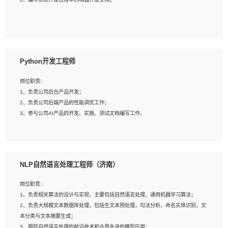
4、有较强的系统需求分析、文档编写能力、沟通能力；
5、具备与多团队合作的经验，良好团队协作精神；
岗位要求：
1、全日制本科及以上学历，计算机相关专业毕业，一年以上前端开发工作经验；
2、熟练掌握HTML、CSS、JavaScript等web相关技术；
Python开发工程师
3、熟悉react/vue/angular任何一种前端框架，熟悉react优先；
4、熟悉webpack配置和git操作；
岗位职责：
5、善于沟通，具有团队意识；
1、负责公司后台产品开发；
2、负责公司后端产品的性能调优工作；
3、参与公司AI产品的开发、实施、测试文档编写工作。
岗位要求:
1、计算机相关专业，本科及以上学历，2年以上后端开发经验，有过运营商项目经
NLP自然语言处理工程师（济南）
验的更佳；
2、熟练python编程语言，熟悉服务端开发流程，熟悉常见的算法和数据结构；
岗位职责：
3、熟悉数据库开发，熟悉Mysql、Oracle、MongoDb数据库应用开发其中一种；
1、负责相关算法的设计与实现，主要包括自然语言处理、通用机器学习算法；
4、熟悉Python Wed框架（Django/Flask...）代码能力优秀，熟悉编码规范和具备
2、负责大规模文本数据库处理，包括生文本预处理，句法分析，命名实体识别，文
良好的文档编写能力）；
本分类与文本摘要生成；
5、沟通表达能力强，具备团队协作能力。
3、跟踪自然语言处理的前沿技术和业界先进的模型应用；