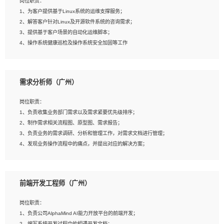
岗位职责：
4、在剪辑上会思考，有一定编导思维；
1、为客户提供基于Linux系统的运维支撑服务；
5、踏实， 勤奋，愿意在工作中不断学习，提高自我；
2、解答客户针对Linux及开源软件系统的咨询需求；
6、能与同事友好相处。
3、提供基于客户场景的自动化运维脚本；
4、操作系统健康巡检及操作系统安全加固等工作
岗位要求：
需求分析师（广州）
1、全日制本科计算机相关专业毕业，3年以上相关工作经验；
2、精通linux操作系统的运行维护，具有故障处理的能力
岗位职责：
3、熟练使用脚本语言，shell/python任一种，熟练使用Ansible
1、负责收集业务部门需求以及需求紧要优先级排序；
4、熟悉linux常见服务、中间件的基本原理、部署以及故障处理，如：Mysql、
2、制作需求相关流程图、原型图、需求报告；
Apache、Nginx、Zabbix、Kafka等
3、负责业务的需求调研、分析和管理工作，对需求文档进行管理；
5、熟悉主流虚拟化技术，如：VMware、KVM
4、发现业务操作流程中的痛点，并提出对应的解决方案；
6、具备网络方面的基础知识，熟悉常见的网络协议，如TCP/IP，转发原理，路由优
5、完成其他上级领导交予的任务和工作。
先级等
7、了解容器技术，熟悉docker或podman
8、有良好的文档编写能力和沟通能力，有RHCE证书优先
前端开发工程师（广州）
岗位要求：
1、本科以上学历，一年以上需求分析相关经验者优先；
岗位职责：
2、熟悉产品及需求规划工具，如:Axure、Xmind、MS Project等；
1、负责公司AlphaMind AI能力开放平台的前端开发；
3、具备良好的交流协调能力，有较强的责任感、工作积极主动；
2、编写系统开发过程中的相遇开发文档；