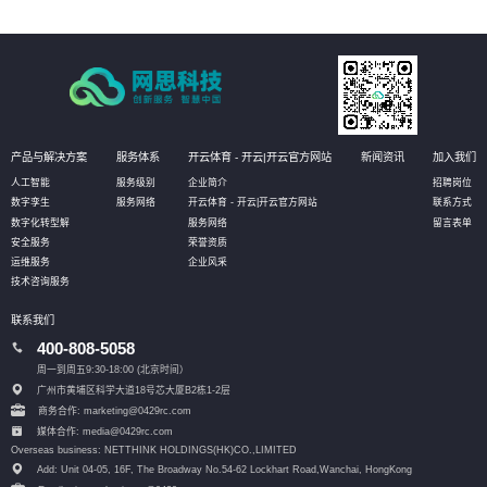
产品与解决方案
服务体系
开云体育 - 开云|开云官方网站
新闻资讯
加入我们
人工智能
服务级别
企业简介
招聘岗位
数字孪生
服务网络
开云体育 - 开云|开云官方网站
联系方式
数字化转型解
服务网络
留言表单
安全服务
荣誉资质
运维服务
企业风采
技术咨询服务
联系我们
400-808-5058
周一到周五9:30-18:00 (北京时间）
广州市黄埔区科学大道18号芯大厦B2栋1-2层
商务合作: marketing@0429rc.com
媒体合作: media@0429rc.com
Overseas business: NETTHINK HOLDINGS(HK)CO.,LIMITED
Add: Unit 04-05, 16F, The Broadway No.54-62 Lockhart Road,
Wanchai, HongKong