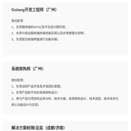
1、本科以上相关专业毕业，拥有三年以上相关数据工作经验经验。
Golang开发工程师（广州）
2、熟悉PostgreSQL、redis、MongoDB、ElasticSearch等开源数据库运维管理，
拥有开发经验优先。
岗位职责：
3、熟悉Oracle、MySQL、SQLServer中一种或多种优先。
1、负责服务端的API以及平台设计跟实现；
4、熟悉Hadoop、HBASE、Spark等大数据平台优先。
2、负责与保证服务端的高性能实现以及并发管理与控制；
5、熟悉linux或任意一种unix操作系统，如有较强操作系统侧工作经验者优先。
3、负责配合前端界面进行功能对接；
6、具备丰富的项目实施经验，较强的自我学习能力。
7、责任心强，为人友好，沟通能力强，具有良好的团队意识。
岗位要求：
1、本科及以上学历，计算机相关专业；
系统架构师（广州）
2、1年以上Golang开发工作经验，能独立完成相应项目开发；
3、基础扎实、熟悉数据结构与算法，熟悉多线程、多进程、IO复用等并发编程思维
岗位职责：
与实现，熟悉常用开源框架及设计模式；
1、负责自研产品开发及开发团队管理；
4、熟悉Golang、连接池、消息队列等组件使用、熟悉后端开发、测试、调试流程
2、负责产品和平台的系统架构设计；
跟工具使用；
3、参与产品与项目的业务分析、技术方案、系统架构设计、技术选型、技术攻关与
5、对技术有激情，喜欢钻研，能快速接受和掌握新技术，学习能力和工作责任心
核心功能设计与实现；
强，良好的沟通表达能力和团队协作能力。
4、根据业务及技术发展，做前瞻性的技术分析、研究及应用；
5、根据业务架构设计与业务需求，上接业务设计下接系统设计，编写系统概要设
计，指导技术骨干进行系统详细设计。
解决方案经理/总监（成都/济南）