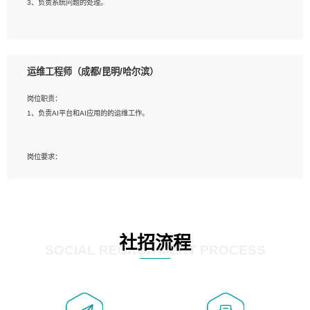
3、负责系统问题的处理。
5、必须有实际的生产环境系统维护经验。
6、有中国移动安全态势系统相关项目经验优先考虑。
岗位要求：
1、精通java编程，熟悉vue和jsp编程；
运维工程师（成都/昆明/哈尔滨）
2、熟悉linux命令；
3、熟练使用springmvc、springcloud、webservice等框架进行开发；
岗位职责：
4、熟练使用oracle、mysql进行开发；
1、负责AI平台和AI应用的的运维工作。
5、熟悉流程开发如使用activiti；
6、计算机相关专业本科以上学历，3年以上开发工作经验。
岗位要求：
1、计算机相关专业，大专以上学历，2年以上开发运维工作经验；
2、必须具备的能力：有丰富的运维开发和K8S运维经验；熟悉K8S、Git、docker
等相关工具使用；熟练掌握Linux环境下的Shell语言 ；工作责任感强、具有良好的
沟通能力、服务意识；
3、掌握Linux环境下的Python编程语言；
社招流程
4、掌握DevOps思想、方法和流程。Jenkins工具使用；
SOCIAL RECRUITMENT PROCESS
5、掌握常见中间件配置与优化，如mysql、nginx等；
6、掌握服务器的维护，熟悉linux系统的常用操作；
7、掌握和第三方系统API接口的维护操作，和安全漏洞扫描的修复工作。