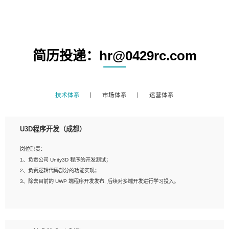
简历投递：hr@0429rc.com
技术体系
市场体系
运营体系
U3D程序开发（成都）
岗位职责：
1、负责公司 Unity3D 程序的开发测试；
2、负责逻辑代码部分的功能实现；
3、除去目前的 UWP 端程序开发发布, 后续对多端开发进行学习投入。
岗位要求：
1、全日制本科相关专业，具有相关开发经验?年以上；