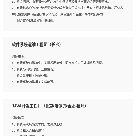
1、负责沟通、收集和分析客户方在业务监管和分析方面的运营管理需求；
4、熟悉OPENCV、HALCON等常用图像处理软件，熟练进行图像处理；
2、负责将客户的运营管理需求转化成完整的需求文档；及时了解业界趋势，汇总客
5、熟悉主流的分类算法、聚类算法和关联分析算法原理，能熟练使用神经网络算法
户反馈意见并与后台研发积极沟通，从而提升产品在市场中的竞争力；
的进行业务建模；
3、配合客户整理项目汇报材料。
6、对OCR领域有深入的研究，熟悉模型调参，压缩和整型化方法；
7、熟悉mysql、oracle、MongoDB、redis等其中一种数据库使用。
岗位要求：
软件系统运维工程师（长沙）
1、3年以上运营或解决方案的工作经验。
2、具备良好的逻辑能力、沟通能力和文字处理能力，能够从海量数据中发现关键特
岗位职责：
征，可独立提出完整的优化方案,并推动方案执行达成结果；熟练使用PPT、
1、负责系统日常运维，支撑现场运维，配合开发人员处理系统问题。
WORD、EXCEL等办公软件；
2、负责与沟通问题，汇报情况。
3、深入理解公司各项AI产品和技术信息；具有较强的文档编写能力，能独立撰写
3、负责系统相关数据处理。
PPT、方案建议书等，面试时需携带个人制作的专业PPT文件进行展示。
4、负责系统运维相关文档编写。
5、负责现场对接客户，沟通事项。
JAVA开发工程师（北京/哈尔滨/合肥/福州）
岗位要求：
1、计算机相关专业本科以上学历，1年以上软件系统运维经验。
岗位职责：
2、精通linux命令。
1、负责系统功能需求的开发测试上线；
3、熟悉oracle、mysql 数据库。
2、负责相关文档的编写；
4、善于沟通，具有良好的团队合作精神和协作能力。