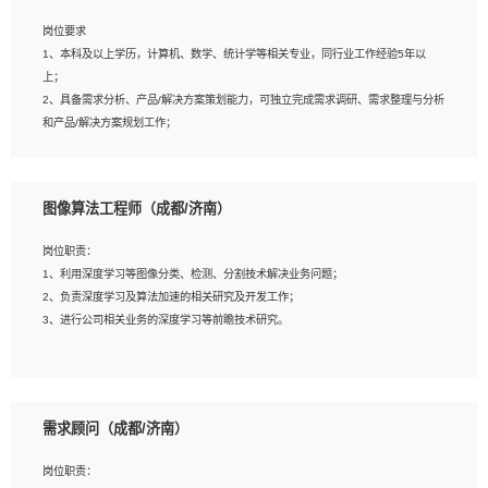
岗位要求
岗位要求：
1、本科及以上学历，计算机、数学、统计学等相关专业，同行业工作经验5年以
1、全日制统招本科及以上学历，计算机相关专业毕业，5年以上开发工作经验；
上；
2、具有扎实的java编程功底和良好的编码习惯，有分布式、多线程及高并发系统开
2、具备需求分析、产品/解决方案策划能力，可独立完成需求调研、需求整理与分析
发经验和性能调优经验尤佳；熟悉JVM调优；掌握基础中间件、基础架构方案和云
和产品/解决方案规划工作；
平台、云产品功能特性，熟练使用相关平台的功能和了解其背后实现机制；
3、逻辑缜密，对用户产品/解决方案体验敏感，对数据敏感，有产品/解决方案意
3、精通主流开发框架经验，精通一门主流开发语言；熟悉主流开源框架源码；
识，有主见，以数据为驱动，以结果为导向；
4、具有一定的大中型项目参与经验，有中间件、基础组件和框架的研发经验，具备
4、具有丰富的AI产品/解决方案解决方案经验，能够针对客户的需求，快速响应输出
研发管理流程建设经验；
图像算法工程师（成都/济南）
相关的解决方案，包括视频分析、图像识别、NLP、OCR、机器学习等；
5、熟悉Spring、Mybatis等开源框架和常用apache组件,熟悉Web服务端开发的各
5、具备AI技术背景，掌握TensorFlow、PyTorch、Spark MLlib、SK-Learn等常见
种常用框架和技术Springboot、Shiro、springcloud等；熟悉Linux常用命令和了解
岗位职责：
AI算法框架，对人脸识别、目标检测、图像识别、OCR、NLP等AI算法有深刻理
常用脚本语言，较丰富的线上系统运维经验，复杂问题排查思路清晰。
1、利用深度学习等图像分类、检测、分割技术解决业务问题；
解。具有AI平台级产品/解决方案从业经验者优先。具有大数据技术背景者优先；
2、负责深度学习及算法加速的相关研究及开发工作；
6、具备良好的客户意识与沟通能力，善于学习思考、创新与团队协作，认真负责、
3、进行公司相关业务的深度学习等前瞻技术研究。
执行力与抗压力强。
岗位要求：
1、统招本科以上学历，图形图像、计算机或数学相关专业；
需求顾问（成都/济南）
2、2年以上图像处理开发经验，熟悉python和spark开发；
3、熟练使用TensorFlow、Theano、Keras 及 Caffe 任意一种主流深度学习框架搭
岗位职责：
建深度学习系统环境；