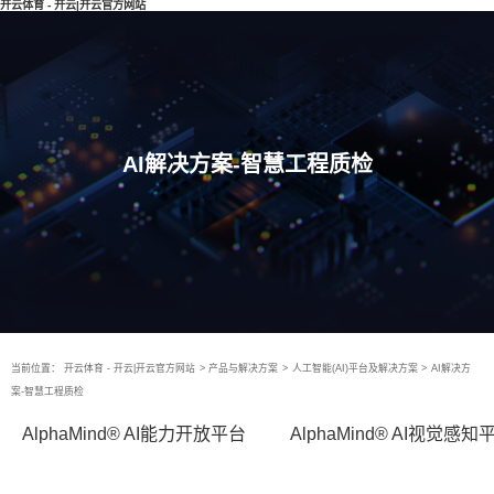
开云体育 - 开云|开云官方网站
AI解决方案-智慧工程质检
当前位置：
开云体育 - 开云|开云官方网站
>
产品与解决方案
>
人工智能(AI)平台及解决方案
>
AI解决方
案-智慧工程质检
AlphaMind® AI能力开放平台
AlphaMind® AI视觉感知