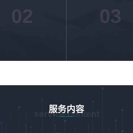
02
03
服务内容
service content