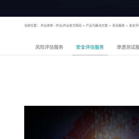
当前位置：
开云体育 - 开云|开云官方网站
>
产品与解决方案
>
安全服务
>
安全评
风险评估服务
安全评估服务
渗透测试