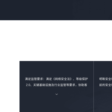
满足监管要求：满足《网络安全法》、等级保护
明晰安全
2.0、关键基础设施及行业监管等要求，协助客
前的安全
户及时发现安全漏洞和隐患，及时进行修补或评
板
估可能的影响。