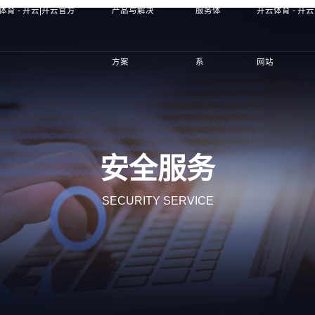
体育 - 开云|开云官方
产品与解决
服务体
开云体育 - 开
方案
系
网站
安全服务
SECURITY SERVICE