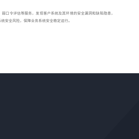
、弱口令评估等服务，发现客户系统及其环境的安全漏洞和缺陷隐患，
系统安全风险，保障业务系统安全稳定运行。