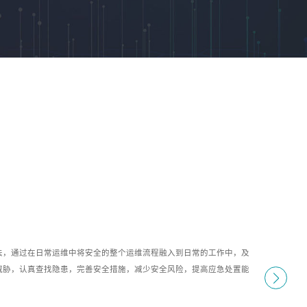
法，通过在日常运维中将安全的整个运维流程融入到日常的工作中，及
威胁，认真查找隐患，完善安全措施，减少安全风险，提高应急处置能