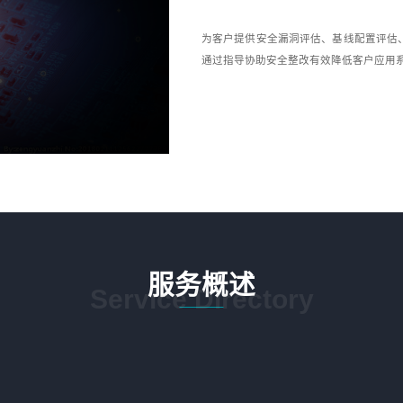
为客户提供安全漏洞评估、基线配置评估
通过指导协助安全整改有效降低客户应用
服务概述
Service Directory