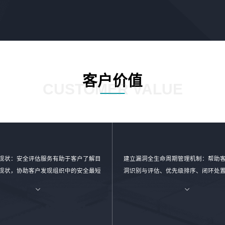
客户价值
CUSTOMER VALUE
现状：安全评估服务有助于客户了解目
建立漏洞全生命周期管理机制：帮助
现状，协助客户发现组织中的安全最短
洞识别与评估、优先级排序、闭环处
，从而提升组织信息建设的步伐。
测等活动进行漏洞闭环管理，持续降
风险，提升漏洞修复效率。