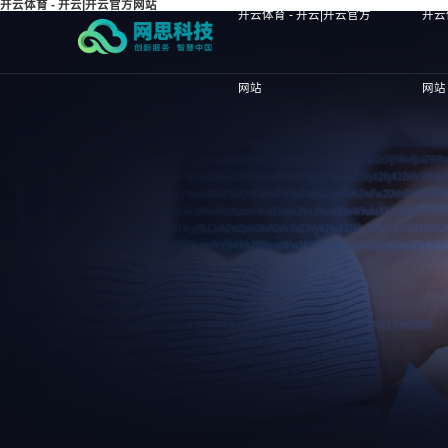
开云体育 - 开云|开云官方网站
开云体育 - 开云|开云官方
开云
网站
网站