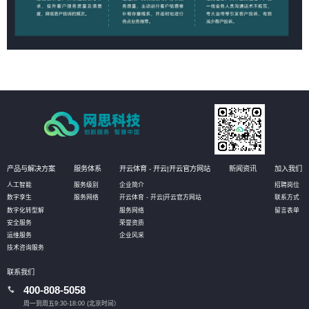
产品与解决方案
服务体系
开云体育 - 开云|开云官方网站
新闻资讯
加入我们
人工智能
服务级别
企业简介
招聘岗位
数字孪生
服务网络
开云体育 - 开云|开云官方网站
联系方式
数字化转型解
服务网络
留言表单
安全服务
荣誉资质
运维服务
企业风采
技术咨询服务
联系我们
400-808-5058
周一到周五9:30-18:00 (北京时间）