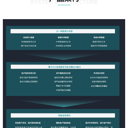
SYSTEM ARCHITECTURE