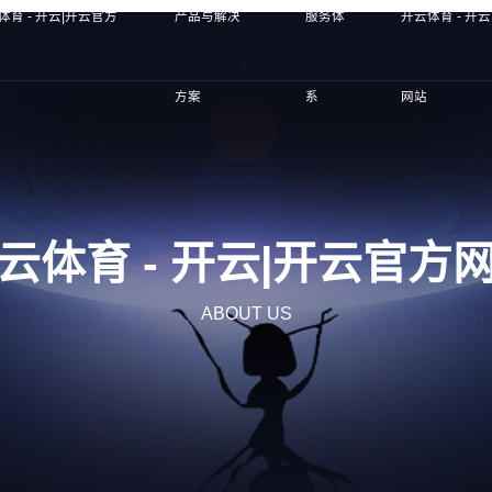
体育 - 开云|开云官方
产品与解决
服务体
开云体育 - 开
方案
系
网站
云体育 - 开云|开云官方
ABOUT US