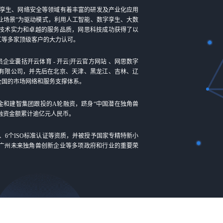
孪生、网络安全等领域有着丰富的研发及产业化应用
业场景”为驱动模式，利用人工智能、数字孪生、大数
技术实力和卓越的服务品质，网思科技成功获得了以
工等多家顶级客户的大力认可。
企业囊括开云体育 - 开云|开云官方网站 、网思数字
有限公司，并先后在北京、天津、黑龙江、吉林、辽
全国的市场网络和服务支撑体系。
基金和建智集团跟投的A轮融资，跻身“中国潜在独角兽
，融资金额累计逾亿元人民币。
C、6个ISO标准认证等资质，并被授予国家专精特新小
广州未来独角兽创新企业等多项政府和行业的重要荣