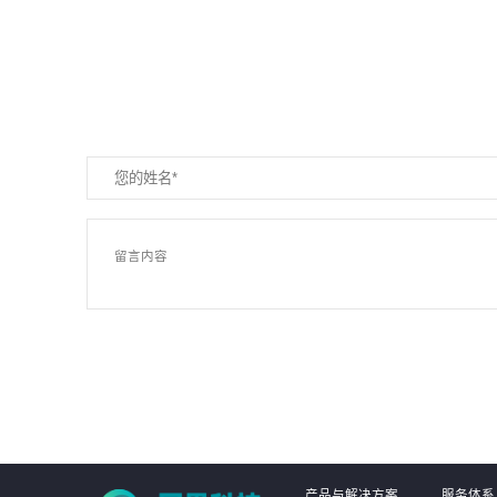
产品与解决方案
服务体系