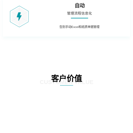
自动
管理流程信息化
告别手动Excel和纸质单据管理
客户价值
CUSTOMER VALUE
01
可溯源：建立流程闭环，各项工作的发起方、经办方、结束方、各个环节负责
人、事项明细，形成闭环，一目了然