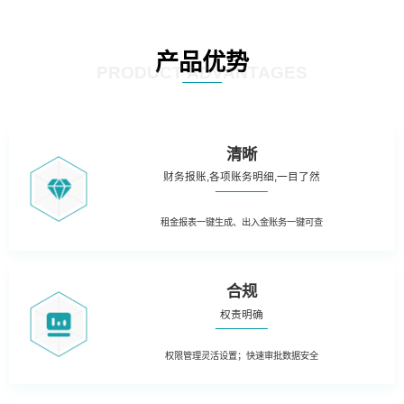
产品优势
PRODUCT ADVANTAGES
清晰
财务报账,各项账务明细,一目了然
租金报表一键生成、出入金账务一键可查
合规
权责明确
权限管理灵活设置；快速审批数据安全